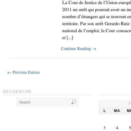
La Cour de Justice de l’Union europ
2011 un arrêt qui pourrait avoir un im
nombre d’étrangers qui se trouvent en 
territoire. Par son arrêt Gerardo Rui
national de l’emploi, la Cour consacre
et [...]
Continue Reading
→
← Previous Entries
RECHERCHE
J
L
MA
M
3
4
5