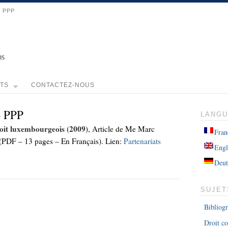
– PPP
TS
CONTACTEZ-NOUS
– PPP
LANG
roit luxembourgeois (2009)
, Article de Me Marc
Fran
(PDF – 13 pages – En Français). Lien:
Partenariats
Engl
Deut
SUJET
Bibliog
Droit co