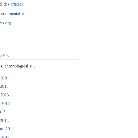
SS
des articles
 commentaires
ss.org
VES
es, chronologically...
 2014
 2013
 2013
e 2012
012
 2012
re 2011
e 2011