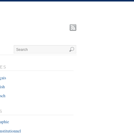
UES
çais
ish
sch
S
raphie
nstitutionnel