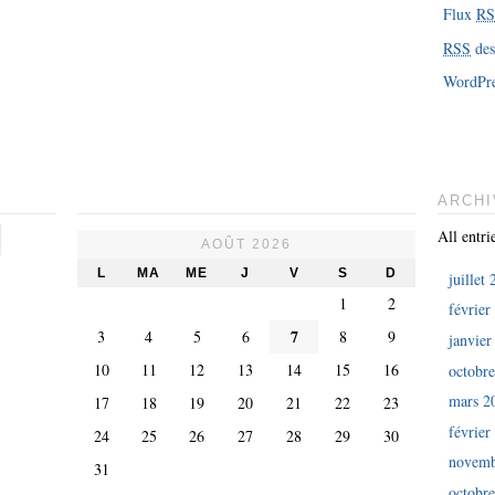
Flux
R
RSS
des
WordPre
ARCHI
All entri
AOÛT 2026
L
MA
ME
J
V
S
D
juillet
1
2
février
7
3
4
5
6
8
9
janvier
10
11
12
13
14
15
16
octobr
mars 2
17
18
19
20
21
22
23
février
24
25
26
27
28
29
30
novemb
31
octobr