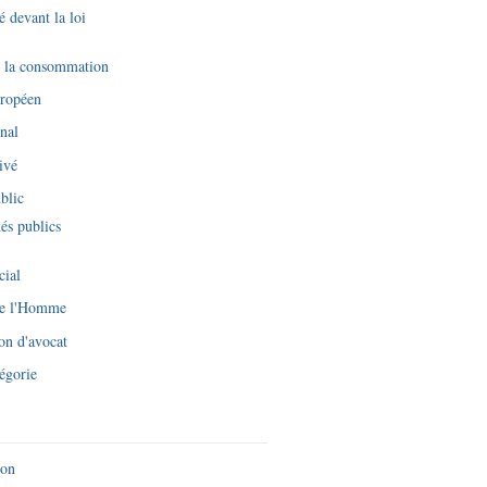
é devant la loi
e la consommation
uropéen
nal
ivé
blic
és publics
cial
de l'Homme
on d'avocat
égorie
ion