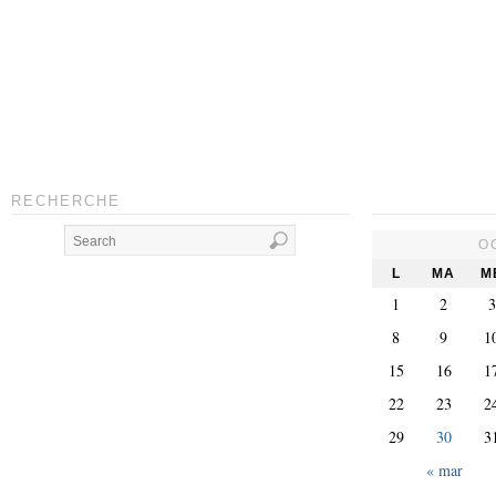
RECHERCHE
O
L
MA
M
1
2
3
8
9
1
15
16
1
22
23
2
29
30
3
« mar