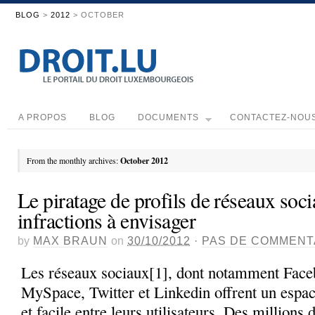
BLOG
>
2012
> OCTOBER
A PROPOS
BLOG
DOCUMENTS
CONTACTEZ-NOU
From the monthly archives:
October 2012
Le piratage de profils de réseaux soci
infractions à envisager
by
MAX BRAUN
on
30/10/2012
·
PAS DE COMMENT
Les réseaux sociaux[1], dont notamment Fac
MySpace, Twitter et Linkedin offrent un espa
et facile entre leurs utilisateurs. Des millions