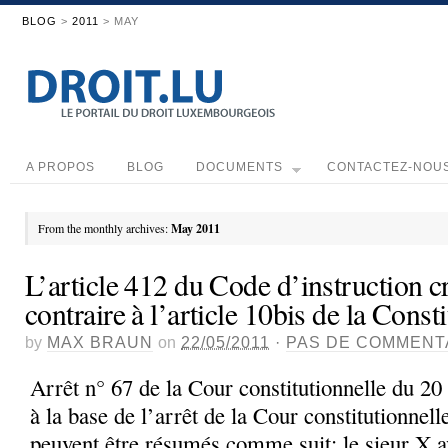
BLOG
>
2011
> MAY
A PROPOS
BLOG
DOCUMENTS
CONTACTEZ-NOU
From the monthly archives:
May 2011
L’article 412 du Code d’instruction cr
contraire à l’article 10bis de la Const
by
MAX BRAUN
on
22/05/2011
·
PAS DE COMMENT
Arrêt n° 67 de la Cour constitutionnelle du 20
à la base de l’arrêt de la Cour constitutionnel
peuvent être résumés comme suit: le sieur X av