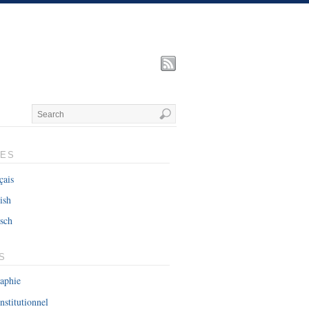
UES
çais
ish
sch
S
raphie
nstitutionnel