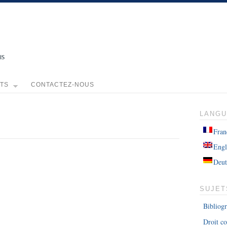
TS
CONTACTEZ-NOUS
LANG
Fran
Engl
Deut
SUJET
Bibliog
Droit co