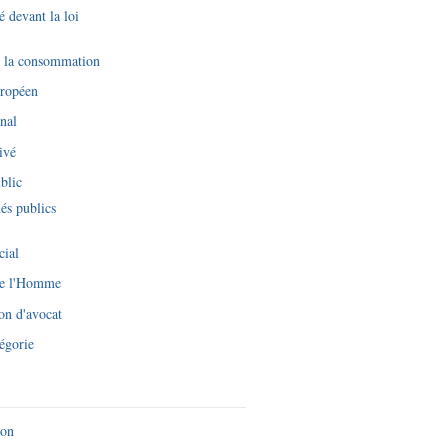
é devant la loi
e la consommation
uropéen
nal
ivé
blic
és publics
cial
de l'Homme
on d'avocat
égorie
ion