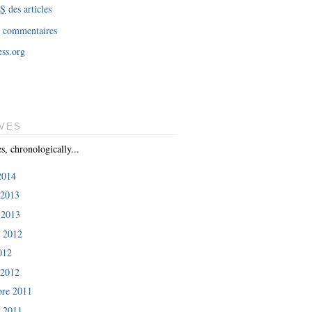
SS
des articles
 commentaires
ss.org
VES
es, chronologically...
 2014
 2013
 2013
e 2012
012
 2012
re 2011
e 2011