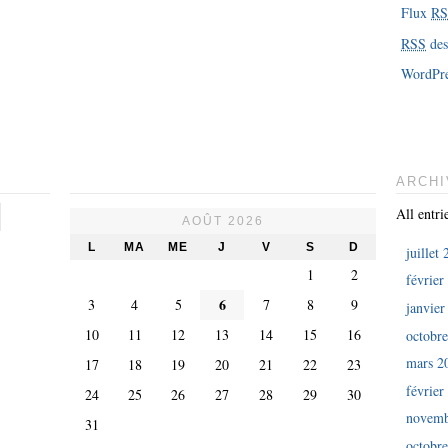
Flux
R
RSS
des
WordPre
ARCHI
All entri
AOÛT 2026
L
MA
ME
J
V
S
D
juillet
1
2
février
6
3
4
5
7
8
9
janvier
10
11
12
13
14
15
16
octobr
mars 2
17
18
19
20
21
22
23
février
24
25
26
27
28
29
30
novemb
31
octobr