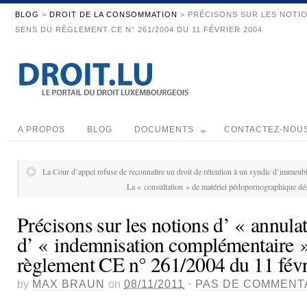
BLOG
>
DROIT DE LA CONSOMMATION
> PRÉCISONS SUR LES NOTION
SENS DU RÈGLEMENT CE N° 261/2004 DU 11 FÉVRIER 2004
A PROPOS
BLOG
DOCUMENTS
CONTACTEZ-NOU
La Cour d’appel refuse de reconnaître un droit de rétention à un syndic d’immeub
La « consultation » de matériel pédopornographique d
Précisons sur les notions d’ « annulat
d’ « indemnisation complémentaire »
règlement CE n° 261/2004 du 11 fév
by
MAX BRAUN
on
08/11/2011
·
PAS DE COMMENT