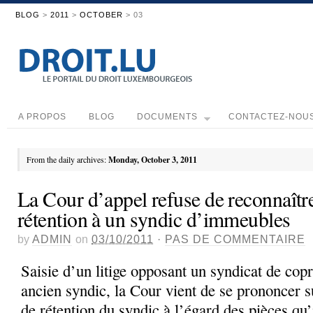
BLOG
>
2011
>
OCTOBER
> 03
A PROPOS
BLOG
DOCUMENTS
CONTACTEZ-NOU
From the daily archives:
Monday, October 3, 2011
La Cour d’appel refuse de reconnaître
rétention à un syndic d’immeubles
by
ADMIN
on
03/10/2011
·
PAS DE COMMENTAIRE
Saisie d’un litige opposant un syndicat de copr
ancien syndic, la Cour vient de se prononcer su
de rétention du syndic à l’égard des pièces qu’