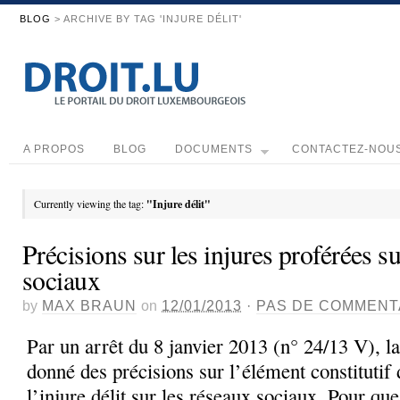
BLOG
> ARCHIVE BY TAG 'INJURE DÉLIT'
A PROPOS
BLOG
DOCUMENTS
CONTACTEZ-NOU
Currently viewing the tag:
"Injure délit"
Précisions sur les injures proférées s
sociaux
by
MAX BRAUN
on
12/01/2013
·
PAS DE COMMENT
Par un arrêt du 8 janvier 2013 (n° 24/13 V), l
donné des précisions sur l’élément constitutif 
l’injure délit sur les réseaux sociaux. Pour que