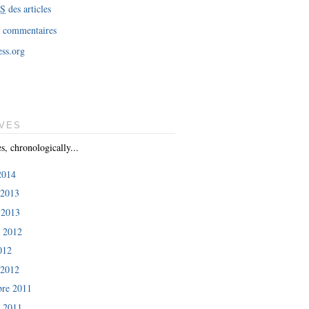
SS
des articles
 commentaires
ss.org
VES
es, chronologically...
 2014
 2013
 2013
e 2012
012
 2012
re 2011
e 2011