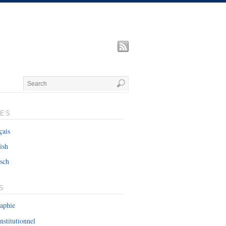
UES
çais
ish
sch
S
raphie
nstitutionnel