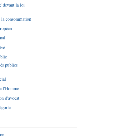
é devant la loi
e la consommation
uropéen
nal
ivé
blic
és publics
cial
de l'Homme
on d'avocat
égorie
ion