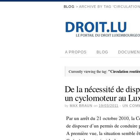
BLOG
> ARCHIVE BY TAG 'CIRCULATIO
A PROPOS
BLOG
DOCUMEN
Currently viewing the tag:
"Circulation routiè
De la nécessité de dis
un cyclomoteur au L
by
MAX BRAUN
on
19/03/2011
·
UN COM
Par un arrêt du 21 octobre 2010, la Co
de disposer d’un permis de conduire
A première vue, la situation semble êtr