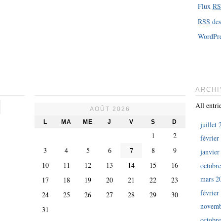
Flux
R
RSS
des
WordPre
ARCHI
All entri
AOÛT 2026
L
MA
ME
J
V
S
D
juillet
1
2
février
7
3
4
5
6
8
9
janvier
10
11
12
13
14
15
16
octobr
mars 2
17
18
19
20
21
22
23
février
24
25
26
27
28
29
30
novemb
31
octobr