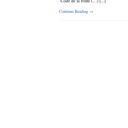
Code de la route (…) [...]
Continue Reading
→