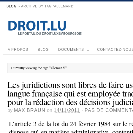
BLOG
> ARCHIVE BY TAG 'ALLEMAND'
A PROPOS
BLOG
DOCUMENTS
CONTACTEZ-NOU
Currently viewing the tag:
"allemand"
Les juridictions sont libres de faire u
langue française qui est employée tra
pour la rédaction des décisions judici
by
MAX BRAUN
on
14/11/2011
·
PAS DE COMMENT
L’article 3 de la loi du 24 février 1984 sur le
dispose qu’ en matière administrative, content