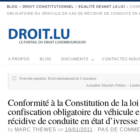
BLOG
>
DROIT CONSTITUTIONNEL
>
EGALITÉ DEVANT LA LOI
> CONF
OBLIGATOIRE DU VÉHICULE EN CAS DE RÉCIDIVE DE CONDUITE EN 
A PROPOS
BLOG
DOCUMENTS
CONTACTEZ-NOU
Nouvelle parution: Droit international de l’exécution
Actualités Marchés Publics – Limite
Conformité à la Constitution de la loi
confiscation obligatoire du véhicule e
récidive de conduite en état d’ivresse
by
MARC THEWES
on
19/01/2011
·
PAS DE COMME