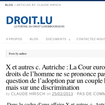
BLOG
> ARTICLES BY: CLAUDE HIRSCH
A PROPOS
BLOG
DOCUMENTS
CONTACTEZ-NOU
Posts by author:
X et autres c. Autriche : La Cour eur
droits de l’homme ne se prononce pas
question de l’adoption par un couple
mais sur une discrimination
by
CLAUDE HIRSCH
on
25/02/2013
·
PAS DE COM
Dans le cadre d’une affaire X et autres c. Autr