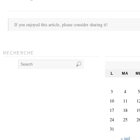
If you enjoyed this article, please consider sharing it!
RECHERCHE
L
MA
M
3
4
5
10
11
1
17
18
1
24
25
2
31
« juil