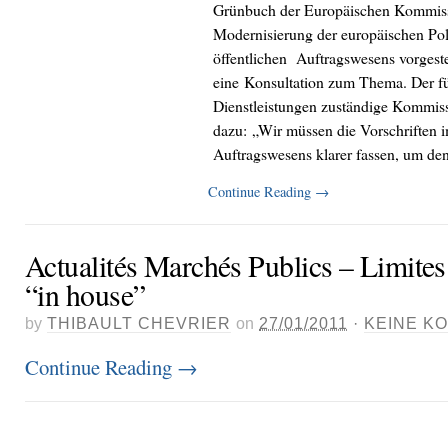
Grünbuch der Europäischen Kommiss
Modernisierung der europäischen Pol
öffentlichen Auftragswesens vorgestell
eine Konsultation zum Thema. Der f
Dienstleistungen zuständige Kommiss
dazu: „Wir müssen die Vorschriften i
Auftragswesens klarer fassen, um den
Continue Reading
→
Actualités Marchés Publics – Limites
“in house”
by
THIBAULT CHEVRIER
on
27/01/2011
·
KEINE K
Continue Reading
→