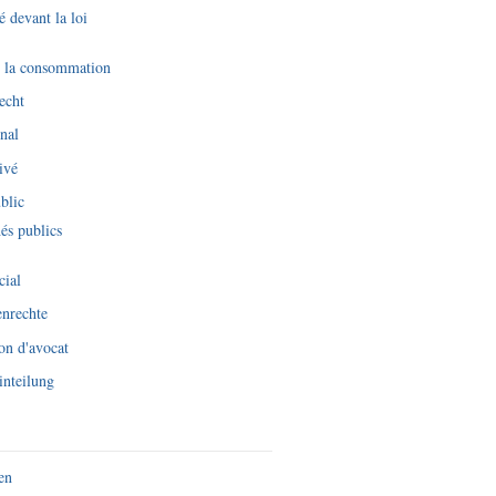
é devant la loi
e la consommation
echt
nal
ivé
blic
és publics
cial
nrechte
on d'avocat
inteilung
en