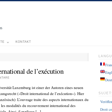
TE
KONTAKT
LANG
Fran
rnational de l’exécution
Engl
NTARE
Deut
iversität Luxemburg ist einer der Autoren eines neuen
ungsrecht («Droit international de l’exécution»). Hier
SUJET
zösisch): L’ouvrage traite des aspects internationaux du
Veröffe
e les modalités du recouvrement international des
Droit co
le. Ainsi, il explique [...]