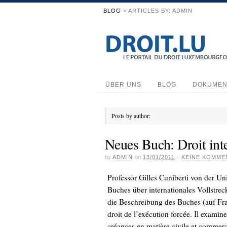
BLOG
> ARTICLES BY: ADMIN
ÜBER UNS
BLOG
DOKUMEN
Posts by author:
Neues Buch: Droit inte
by
ADMIN
on
13/01/2011
·
KEINE KOMME
Professor Gilles Cuniberti von der Un
Buches über internationales Vollstreck
die Beschreibung des Buches (auf Fran
droit de l’exécution forcée. Il examin
créances en matière civile et commercia