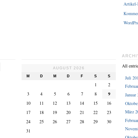
Artikel-
Kommen
WordPre
ARCHI
All entri
AUGUST 2026
M
D
M
D
F
S
S
Juli 20
1
2
Februa
9
3
4
5
6
7
8
Januar
10
11
12
13
14
15
16
Oktobe
März 2
17
18
19
20
21
22
23
Februa
24
25
26
27
28
29
30
Novemb
31
Oktobe