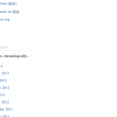
Feed (
RSS
)
tare als
RSS
ss.org
VES
es, chronologically...
14
r 2013
 2013
r 2012
012
r 2012
er 2011
r 2011