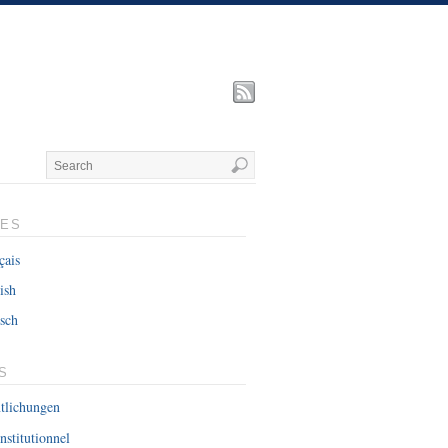
UES
çais
ish
sch
S
ntlichungen
nstitutionnel