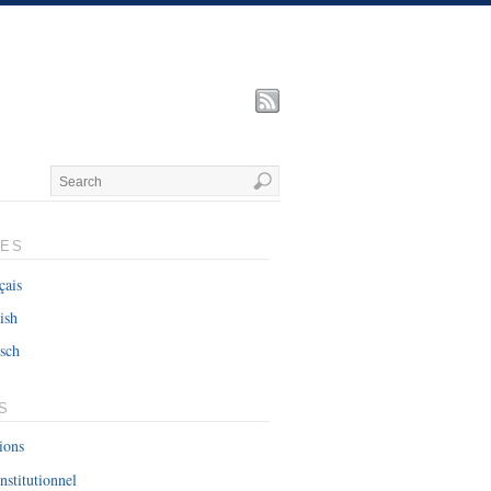
UES
çais
ish
sch
S
ions
nstitutionnel