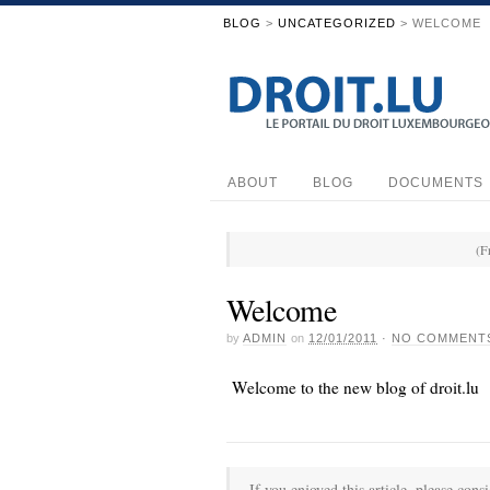
BLOG
>
UNCATEGORIZED
> WELCOME
ABOUT
BLOG
DOCUMENTS
(F
Welcome
by
ADMIN
on
12/01/2011
·
NO COMMENT
Welcome to the new blog of droit.lu
If you enjoyed this article, please consi