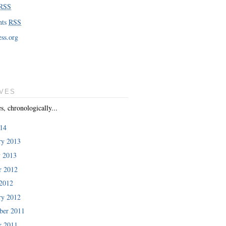
RSS
nts
RSS
ss.org
VES
es, chronologically...
014
ry 2013
y 2013
r 2012
2012
ry 2012
er 2011
r 2011