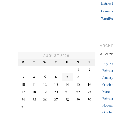
Entries
Comme
WordPre
ARCHI
All entri
AUGUST 2026
M
T
W
T
F
S
S
July 2
1
2
Februa
7
3
4
5
6
8
9
Januar
10
11
12
13
14
15
16
Octobe
March 
17
18
19
20
21
22
23
Februa
24
25
26
27
28
29
30
Novemb
31
Octobe