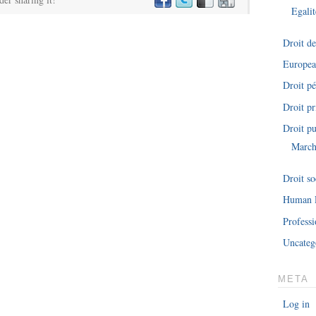
Egalit
Droit d
Europe
Droit pé
Droit pr
Droit pu
March
Droit so
Human 
Professi
Uncateg
META
Log in