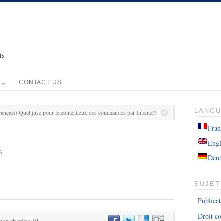
CONTACT US
LANG
rançais) Quel juge pour le contentieux des commandes par Internet?
Fran
Engl
S
Deut
SUJET
Publicat
Droit co
der sharing it!