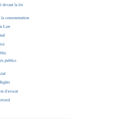
é devant la loi
e la consommation
an Law
nal
ivé
blic
és publics
cial
Rights
on d'avocat
orized